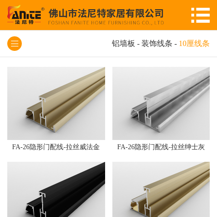
铝墙板
-
装饰线条
-
10厘线条
FA-26隐形门配线-拉丝威法金
FA-26隐形门配线-拉丝绅士灰